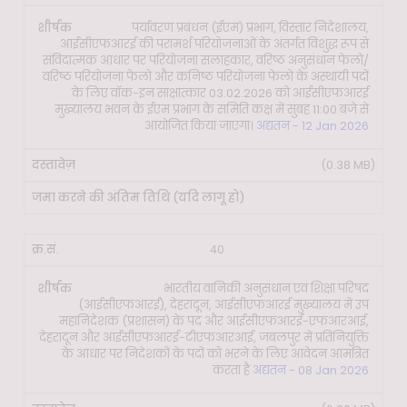
पर्यावरण प्रबंधन (ईएम) प्रभाग, विस्तार निदेशालय,
आईसीएफआरई की परामर्श परियोजनाओं के अंतर्गत विशुद्ध रूप से
संविदात्मक आधार पर परियोजना सलाहकार, वरिष्ठ अनुसंधान फेलो/
वरिष्ठ परियोजना फेलो और कनिष्ठ परियोजना फेलो के अस्थायी पदों
के लिए वॉक-इन साक्षात्कार 03.02.2026 को आईसीएफआरई
मुख्यालय भवन के ईएम प्रभाग के समिति कक्ष में सुबह 11:00 बजे से
आयोजित किया जाएगा।
अद्यतन - 12 Jan 2026
(0.38 MB)
40
भारतीय वानिकी अनुसंधान एवं शिक्षा परिषद
(आईसीएफआरई), देहरादून, आईसीएफआरई मुख्यालय में उप
महानिदेशक (प्रशासन) के पद और आईसीएफआरई-एफआरआई,
देहरादून और आईसीएफआरई-टीएफआरआई, जबलपुर में प्रतिनियुक्ति
के आधार पर निदेशकों के पदों को भरने के लिए आवेदन आमंत्रित
करता है
अद्यतन - 08 Jan 2026