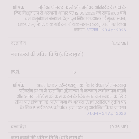
जूनियर प्रोजेक्ट फेलो और प्रोजेक्ट असिस्टेंट के पदों के
लिए विशुद्ध रूप से अस्थायी आधार पर 12.05.2026 को सुबह 9:00 बजे
वन अनुसंधान संस्थान, देहरादून स्थित एफआरआई मुख्य भवन,
डाकघर न्यू फॉरेस्ट के बोर्ड रूम में वॉक-इन-इंटरव्यू आयोजित किया
जाएगा।
अद्यतन - 28 Apr 2026
(1.72 MB)
16
आईसीएफआरई-देहरादून के जैव विविधता और जलवायु
परिवर्तन प्रभाग में 'ट्रांसमिट (हिमालय में जलवायु लचीलापन बढ़ाने
और आपदा जोखिम को कम करने के लिए सतत वन प्रबंधन के लिए
सीमा पार दृष्टिकोण)' परियोजना के अंतर्गत रिसर्च एसोसिएट तृतीय पद
के लिए 5 मई 2026 को वॉक-इन-इंटरव्यू आयोजित किया जाएगा।
अद्यतन - 24 Apr 2026
(0.36 MB)