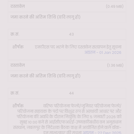
(0.49 MB)
43
एमटीएस पद भरने के लिए दस्तावेज़ सत्यापन हेतु सूचना
अद्यतन - 01 Jan 2026
(1.36 MB)
44
वरिष्ठ परियोजना फेलो/जूनियर परियोजना फेलो/
परियोजना सहायक के पदों पर विशुद्ध रूप से अस्थायी आधार पर और
परियोजना की अवधि के दौरान नियुक्ति के लिए 5 जनवरी 2026 को
सुबह 10:00 बजे से आईसीएफआरई-उष्णकटिबंधीय वन अनुसंधान
संस्थान, जबलपुर के निदेशक बैठक कक्ष में आयोजित होने वाले वॉक-
इन साक्षात्कार की सूचना
अद्यतन - 22 Dec 2025