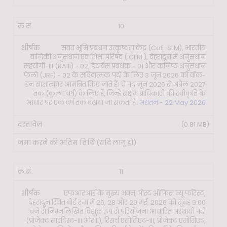
10
सतत भूमि प्रबंधन उत्कृष्टता केंद्र (CoE-SLM), भारतीय
वानिकी अनुसंधान एवं शिक्षा परिषद (ICFRE), देहरादून में अनुसंधान
सहयोगी-III (RAIII) - 02, डेटाबेस प्रबंधक - 01 और कनिष्ठ अनुसंधान
फेलो (JRF) - 02 के संविदात्मक पदों के लिए 3 जून 2026 को वॉक-
इन साक्षात्कार आमंत्रित किए जाते हैं। ये पद जून 2026 से अप्रैल 2027
तक (कुल 1 वर्ष) के लिए हैं, जिन्हें सक्षम प्राधिकारी की स्वीकृति के
आधार पर एक वर्ष तक बढ़ाया जा सकता है।
अद्यतन - 22 May 2026
(0.81 MB)
11
एफआरआई के मुख्य भवन, पोस्ट ऑफिस न्यू फॉरेस्ट,
देहरादून स्थित बोर्ड रूम में 26, 28 और 29 मई, 2026 को सुबह 9:00
बजे से निम्नलिखित विशुद्ध रूप से परियोजना आधारित अस्थायी पदों
(प्रोजेक्ट साइंटिस्ट-III और II), रिसर्च एसोसिएट-III, प्रोजेक्ट एसोसिएट,