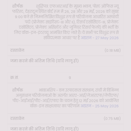
शुद्धिपत्र: एफआरआई के मुख्य भवन, पोस्ट ऑफिस न्यू
फॉरेस्ट, देहरादून स्थित बोर्ड रूम में 26, 28 और 29 मई, 2026 को सुबह
9:00 बजे से निम्नलिखित विशुद्ध रूप से परियोजना आधारित अस्थायी
पदों (प्रोजेक्ट साइंटिस्ट-III और II), रिसर्च एसोसिएट-III, प्रोजेक्ट
एसोसिएट, प्रोजेक्ट असिस्टेंट और जूनियर रिसर्च फेलो) की भर्ती के
लिए वॉक-इन-इंटरव्यू आमंत्रित किए जाते हैं। ये सभी पद विशुद्ध रूप से
संविदात्मक आधार पर हैं
अद्यतन - 27 May 2026
(0.18 MB)
9
भावाअशिप - वन उत्पादकता संस्थान, रांची में विभिन्न
अनुसंधान परियोजनाओं के अंतर्गत आरए-आई/जेआरएफ/जेपीएफ/
पीए-आईआई/पीए-आई/एफए के चयन हेतु 12 मई 2026 को आयोजित
वॉक-इन साक्षात्कार का परिणाम
अद्यतन - 25 May 2026
(0.75 MB)