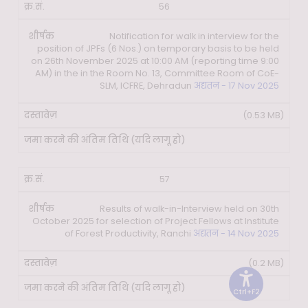
56
Notification for walk in interview for the
position of JPFs (6 Nos.) on temporary basis to be held
on 26th November 2025 at 10:00 AM (reporting time 9:00
AM) in the in the Room No. 13, Committee Room of CoE-
SLM, ICFRE, Dehradun
अद्यतन - 17 Nov 2025
(0.53 MB)
57
Results of walk-in-Interview held on 30th
October 2025 for selection of Project Fellows at Institute
of Forest Productivity, Ranchi
अद्यतन - 14 Nov 2025
(0.2 MB)
Ctrl+F2