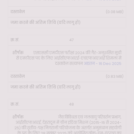
(0.08 MB)
47
एसएससी एमटीएस परीक्षा 2024 की गैर-अनुशंसित सूची
से एमटीएस पद के लिए आईसीएफआरई-एचएफआरआई शिमला में
दस्तावेज़ सत्यापन
अद्यतन - 16 Dec 2025
(0.83 MB)
48
जैव विविधता एवं जलवायु परिवर्तन प्रभाग,
आईसीएफआरई, देहरादून में ग्रीन इंडिया मिशन (2015-16 से 2024-
25) की तृतीय-पक्ष निगरानी परियोजना के अंतर्गत अनुसंधान सहयोगी
के पद के लिए 28 नवंबर 2025 को आयोजित वॉक-इन-इंटरव्यू का