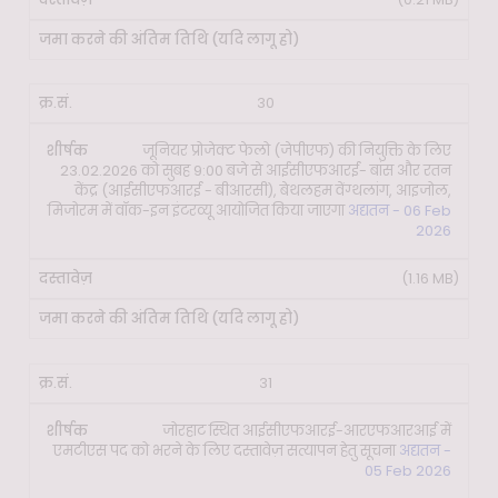
30
जूनियर प्रोजेक्ट फेलो (जेपीएफ) की नियुक्ति के लिए
23.02.2026 को सुबह 9:00 बजे से आईसीएफआरई- बांस और रतन
केंद्र (आईसीएफआरई - बीआरसी), बेथलहम वेंग्थलांग, आइजोल,
मिजोरम में वॉक-इन इंटरव्यू आयोजित किया जाएगा
अद्यतन - 06 Feb
2026
(1.16 MB)
31
जोरहाट स्थित आईसीएफआरई-आरएफआरआई में
एमटीएस पद को भरने के लिए दस्तावेज़ सत्यापन हेतु सूचना
अद्यतन -
05 Feb 2026