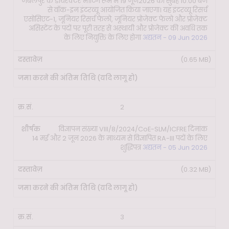
जबलपुर के डायरेक्टर मीटिंग रूम में 19 जून2026 को सुबह 10:00 बजे
अंतिम
क्र.सं.
शीर्षक
दस्तावेज़
से वॉक-इन इंटरव्यू आयोजित किया जाएगा। यह इंटरव्यू रिसर्च
तिथि
एसोसिएट-1, जूनियर रिसर्च फेलो, जूनियर प्रोजेक्ट फेलो और प्रोजेक्ट
(यदि
असिस्टेंट के पदों पर पूरी तरह से अस्थायी और प्रोजेक्ट की अवधि तक
लागू
के लिए नियुक्ति के लिए होगा
अद्यतन - 09 Jun 2026
हो)
(0.65 MB)
2
विज्ञापन संख्या VIII/8/2024/CoE-SLM/ICFRE दिनांक
14 मई और 2 जून 2026 के माध्यम से विज्ञापित RA-III पदों के लिए
शुद्धिपत्र
अद्यतन - 05 Jun 2026
(0.32 MB)
3