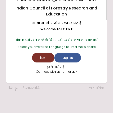
सिस्टम एक्सेस टू गो
Indian Council of Forestry Research and
https://www.satogo.com/
Education
निःशुल्क
भा. वा. अ. शि. प. में आपका स्वागत है
Welcome to I.C.F.R.E
जॉज़ (JAWS)
वेबसाइट में प्रवेश करने के लिए अपनी पसंदीदा भाषा का चयन करें
https://www.freedomscientific.com/jaws-hq.asp
Select your Preferred Language to Enter the Website
व्यावसायिक
हिन्दी
English
हमसे आगे जुड़ें -
सुपरनोवा
Connect with us further at -
https://yourdolphin.com/SuperNova/Home
व्यावसायिक