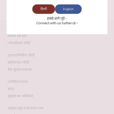
हिन्दी
English
हमसे आगे जुड़ें -
Connect with us further at -
वेबसाइट नीतियाँ
नियम एवं शर्तें
गोपनीयता नीति
हाइपरलिंकिंग नीति
कॉपीराइट नीति
वेब सूचना प्रबंधक
प्रतिक्रिया प्रपत्र
मदद
सूचना का अधिकार
अक्सर पूछे जाने वाले प्रश्न