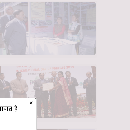
×
्वागत है
E