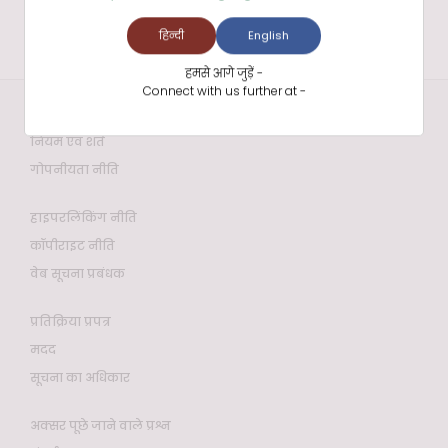
हिन्दी
English
हमसे आगे जुड़ें -
Connect with us further at -
वेबसाइट नीतियाँ
नियम एवं शर्तें
गोपनीयता नीति
हाइपरलिंकिंग नीति
कॉपीराइट नीति
वेब सूचना प्रबंधक
प्रतिक्रिया प्रपत्र
मदद
सूचना का अधिकार
अक्सर पूछे जाने वाले प्रश्न