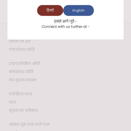
हिन्दी
English
हमसे आगे जुड़ें -
Connect with us further at -
वेबसाइट नीतियाँ
नियम एवं शर्तें
गोपनीयता नीति
हाइपरलिंकिंग नीति
कॉपीराइट नीति
वेब सूचना प्रबंधक
प्रतिक्रिया प्रपत्र
मदद
सूचना का अधिकार
अक्सर पूछे जाने वाले प्रश्न