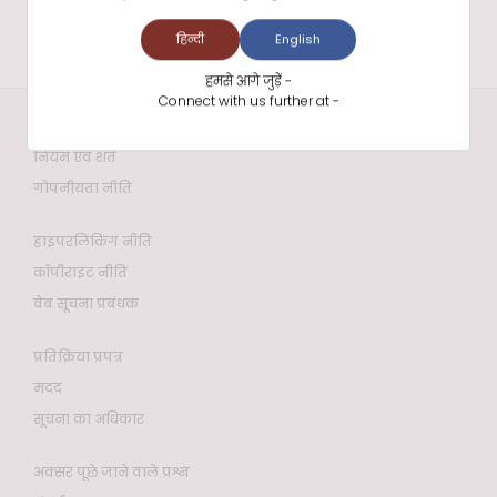
हिन्दी
English
हमसे आगे जुड़ें -
Connect with us further at -
वेबसाइट नीतियाँ
नियम एवं शर्तें
गोपनीयता नीति
हाइपरलिंकिंग नीति
कॉपीराइट नीति
वेब सूचना प्रबंधक
प्रतिक्रिया प्रपत्र
मदद
सूचना का अधिकार
अक्सर पूछे जाने वाले प्रश्न