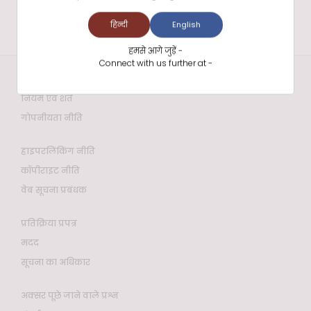
हिन्दी
English
हमसे आगे जुड़ें -
Connect with us further at -
वेबसाइट नीतियाँ
नियम एवं शर्तें
गोपनीयता नीति
हाइपरलिंकिंग नीति
कॉपीराइट नीति
वेब सूचना प्रबंधक
प्रतिक्रिया प्रपत्र
मदद
सूचना का अधिकार
अक्सर पूछे जाने वाले प्रश्न