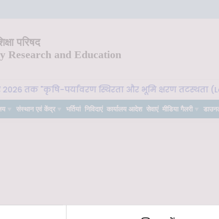
क्षा परिषद
ry Research and Education
र 2026 तक "कृषि-पर्यावरण स्थिरता और भूमि क्षरण तटस्थता (Lan
लय
संस्थान एवं केंद्र
भर्तियां
निविदाएं
कार्यालय आदेश
सेवाएं
मीडिया गैलरी
डाउन
ितंबर 2023 को हिंदी पखवाड़ा समापन समारोह का आयोजन