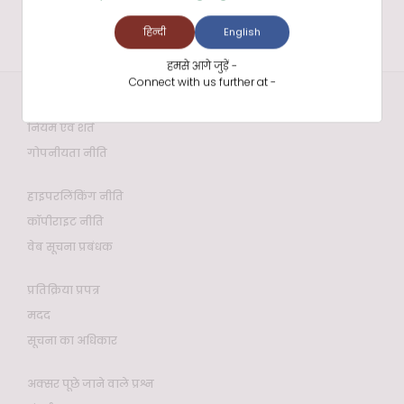
हिन्दी
English
हमसे आगे जुड़ें -
Connect with us further at -
वेबसाइट नीतियाँ
नियम एवं शर्तें
गोपनीयता नीति
हाइपरलिंकिंग नीति
कॉपीराइट नीति
वेब सूचना प्रबंधक
प्रतिक्रिया प्रपत्र
मदद
सूचना का अधिकार
अक्सर पूछे जाने वाले प्रश्न