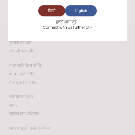
हिन्दी
English
हमसे आगे जुड़ें -
Connect with us further at -
वेबसाइट नीतियाँ
नियम एवं शर्तें
गोपनीयता नीति
हाइपरलिंकिंग नीति
कॉपीराइट नीति
वेब सूचना प्रबंधक
प्रतिक्रिया प्रपत्र
मदद
सूचना का अधिकार
अक्सर पूछे जाने वाले प्रश्न