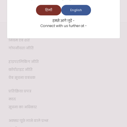
हिन्दी
English
हमसे आगे जुड़ें -
Connect with us further at -
वेबसाइट नीतियाँ
नियम एवं शर्तें
गोपनीयता नीति
हाइपरलिंकिंग नीति
कॉपीराइट नीति
वेब सूचना प्रबंधक
प्रतिक्रिया प्रपत्र
मदद
सूचना का अधिकार
अक्सर पूछे जाने वाले प्रश्न