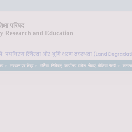
क्षा परिषद
ry Research and Education
्यावरण स्थिरता और भूमि क्षरण तटस्थता (Land Degradation Neut
लय
संस्थान एवं केंद्र
भर्तियां
निविदाएं
कार्यालय आदेश
सेवाएं
मीडिया गैलरी
डाउन