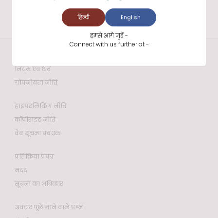
हिन्दी
English
हमसे आगे जुड़ें -
Connect with us further at -
वेबसाइट नीतियाँ
नियम एवं शर्तें
गोपनीयता नीति
हाइपरलिंकिंग नीति
कॉपीराइट नीति
वेब सूचना प्रबंधक
प्रतिक्रिया प्रपत्र
मदद
सूचना का अधिकार
अक्सर पूछे जाने वाले प्रश्न