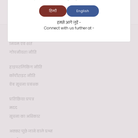
हिन्दी
English
हमसे आगे जुड़ें -
Connect with us further at -
वेबसाइट नीतियाँ
नियम एवं शर्तें
गोपनीयता नीति
हाइपरलिंकिंग नीति
कॉपीराइट नीति
वेब सूचना प्रबंधक
प्रतिक्रिया प्रपत्र
मदद
सूचना का अधिकार
अक्सर पूछे जाने वाले प्रश्न