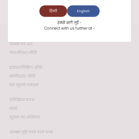
हिन्दी
English
हमसे आगे जुड़ें -
Connect with us further at -
वेबसाइट नीतियाँ
नियम एवं शर्तें
गोपनीयता नीति
हाइपरलिंकिंग नीति
कॉपीराइट नीति
वेब सूचना प्रबंधक
प्रतिक्रिया प्रपत्र
मदद
सूचना का अधिकार
अक्सर पूछे जाने वाले प्रश्न